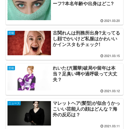
ーフ?本名年齢や出身はどこ?
2021.03.20
古関れんは刑務所出身?太ってる
芸能
し顔でかいけど私服はかわいい
かインスタもチェック!
2021.03.15
れいたぴ(麗華)破局や留年は本
芸能
当？足臭い噂や過呼吸って大丈
夫？
2021.03.12
マレットヘア(髪型)が似合うかっ
ニュース
こいい芸能人の顔はどんな？海
外の反応は？
2021.03.11