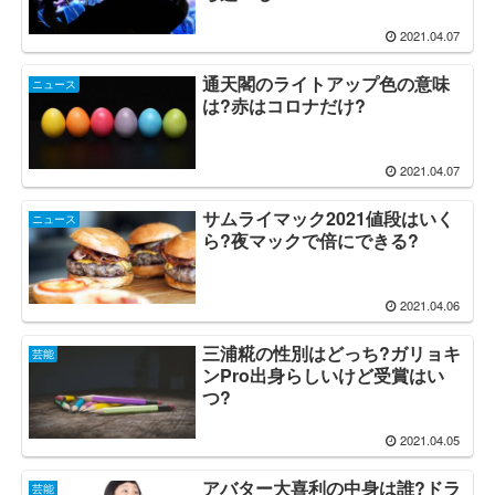
2021.04.07
通天閣のライトアップ色の意味
ニュース
は?赤はコロナだけ?
2021.04.07
サムライマック2021値段はいく
ニュース
ら?夜マックで倍にできる?
2021.04.06
三浦糀の性別はどっち?ガリョキ
芸能
ンPro出身らしいけど受賞はい
つ?
2021.04.05
アバター大喜利の中身は誰?ドラ
芸能