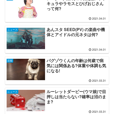
キュラやラモスとひげおじさん
って何?
2021.04.01
あんスタ SEED(PV) の楽曲や機
ニュース
体とアイドルの元ネタは何?
2021.04.01
パグゾウくんの年齢は何歳で病
芸能
気には関係ある?体重や体調も気
になる!
2021.03.31
ルーレットダービー(ウマ娘)で目
ニュース
押しは当たらない?確率は沼のま
ま?
2021.03.31