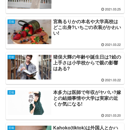
2021.03.25
宮島るりかの本名や大学高校は
芸能
どこ出身?いちごの衣装がかわい
い!
2021.03.22
猪俣大輝の年齢や誕生日は?絵の
芸能
上手さは小学校からで親の影響
はある?
2021.03.22
本多力は医師で年収がヤバい?嫁
芸能
との結婚事情や大学は実家の近
くか気になる!
2021.03.20
Kahoko(tiktok)は外国人とかハ
芸能