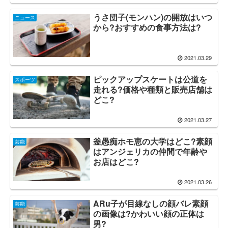
うさ団子(モンハン)の開放はいつ
ニュース
から?おすすめの食事方法は?
2021.03.29
ピックアップスケートは公道を
スポーツ
走れる?価格や種類と販売店舗は
どこ?
2021.03.27
釜愚痴ホモ恵の大学はどこ?素顔
芸能
はアンジェリカの仲間で年齢や
お店はどこ?
2021.03.26
ARu子が目線なしの顔バレ素顔
芸能
の画像は?かわいい顔の正体は
男?