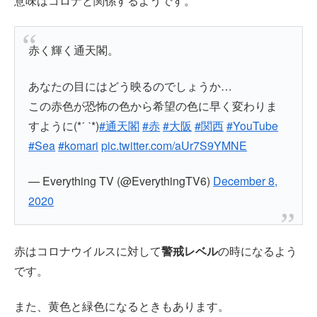
意味はコロナと関係するようです。
赤く輝く通天閣。
あなたの目にはどう映るのでしょうか…
この赤色が恐怖の色から希望の色に早く変わりま
すように(*ˊ ˋ*)
#通天閣
#赤
#大阪
#関西
#YouTube
#Sea
#komari
pic.twitter.com/aUr7S9YMNE
— Everything TV (@EverythingTV6)
December 8,
2020
赤はコロナウイルスに対して
警戒レベル
の時になるよう
です。
また、黄色と緑色になるときもあります。