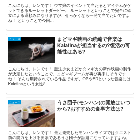
こんにちは、レンです！ ウマ娘のイベントで当たるとアイテムがゲ
ットできるルーレットダービー。 ルーレットということで完全に確
立による運頼みになりますが、せっかくなら一発で当てたいですよ
ね！ ということで今回...
まどマギ映画の続編で音楽は
ニュース
Kalafinaが担当するの?復活の可
能性はある?
こんにちは、レンです！ 魔法少女まどか☆マギカの新作映画の製作
が決定したということで、まどマギブームが再び再来しそうです
ね！ そんな期待されている作品ですが、OPやEDといった音楽には
Kalafinaという女性3...
うさ団子(モンハン)の開放はいつ
ニュース
から?おすすめの食事方法は?
こんにちは、レンです！ 最近発売したモンハンライズではクエスト
前の能力を上げる要素であるうさ団子が話題になっていますよね。