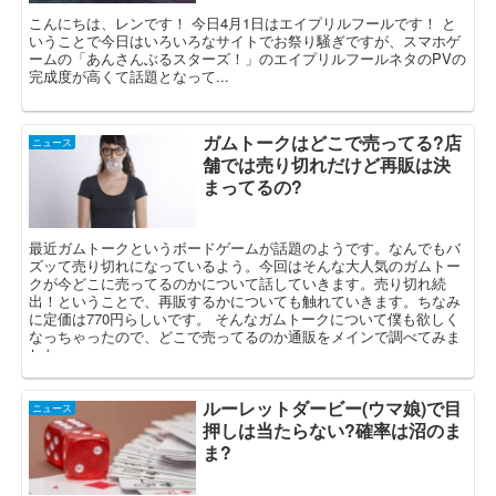
こんにちは、レンです！ 今日4月1日はエイプリルフールです！ と
いうことで今日はいろいろなサイトでお祭り騒ぎですが、スマホゲ
ームの「あんさんぶるスターズ！」のエイプリルフールネタのPVの
完成度が高くて話題となって...
ガムトークはどこで売ってる?店
ニュース
舗では売り切れだけど再販は決
まってるの?
最近ガムトークというボードゲームが話題のようです。なんでもバ
ズッて売り切れになっているよう。今回はそんな大人気のガムトー
クが今どこに売ってるのかについて話していきます。売り切れ続
出！ということで、再販するかについても触れていきます。ちなみ
に定価は770円らしいです。 そんなガムトークについて僕も欲しく
なっちゃったので、どこで売ってるのか通販をメインで調べてみま
した。
ルーレットダービー(ウマ娘)で目
ニュース
押しは当たらない?確率は沼のま
ま?