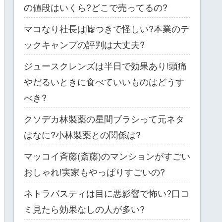
の値段はいくら?どこで売ってるの?
マコなり社長は嘘つきで怪しい?本業のテ
ックキャンプの評判は大丈夫?
ジュースクレンズは半日で効果あり!頭痛
やだるいときに食べていいものはどうす
べき?
クソデカ林製薬の星間ブラシって元ネタ
はなに?小林製薬との関係は?
マッコイ斉藤(斎藤)のマンションがすごい
おしゃれ!実家もやっぱりすごいの?
ネトラバスティは目に悪影響で怖い?口コ
ミ見たら効果なしの人が多い?