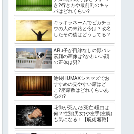
き?行き方や最前列のキャ
パはどれくらい?
キラキラネームでピカチュ
ウの人の末路と今は？改名
したその後はどうしてる？
ARu子が目線なしの顔バレ
素顔の画像は?かわいい顔
の正体は男?
池袋HUMAXシネマズでお
すすめの見やすい席はど
こ?座席数はどれくらいあ
るの?
花御が死んだ(死亡)理由は
何？性別(男女)や左手(左腕)
も気になる！【呪術廻戦】