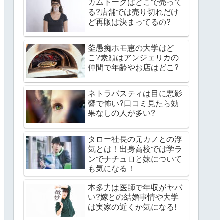
ガムトークはどこで売って
る?店舗では売り切れだけ
ど再販は決まってるの?
釜愚痴ホモ恵の大学はど
こ?素顔はアンジェリカの
仲間で年齢やお店はどこ?
ネトラバスティは目に悪影
響で怖い?口コミ見たら効
果なしの人が多い?
タロー社長の元カノとの浮
気とは！出身高校では学ラ
ンでナチュロと妹について
も気になる！
本多力は医師で年収がヤバ
い?嫁との結婚事情や大学
は実家の近くか気になる!