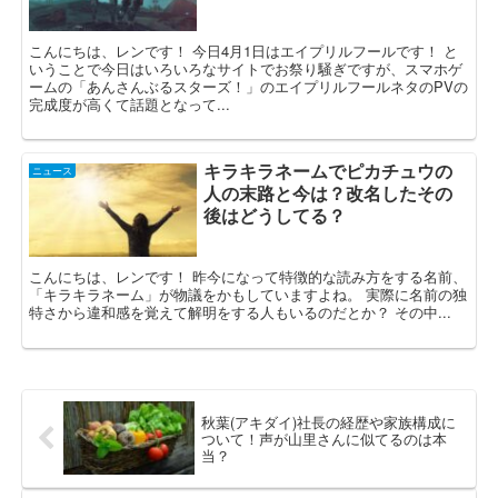
こんにちは、レンです！ 今日4月1日はエイプリルフールです！ と
いうことで今日はいろいろなサイトでお祭り騒ぎですが、スマホゲ
ームの「あんさんぶるスターズ！」のエイプリルフールネタのPVの
完成度が高くて話題となって...
キラキラネームでピカチュウの
ニュース
人の末路と今は？改名したその
後はどうしてる？
こんにちは、レンです！ 昨今になって特徴的な読み方をする名前、
「キラキラネーム」が物議をかもしていますよね。 実際に名前の独
特さから違和感を覚えて解明をする人もいるのだとか？ その中...
秋葉(アキダイ)社長の経歴や家族構成に
ついて！声が山里さんに似てるのは本
当？