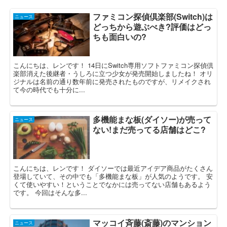
ファミコン探偵倶楽部(Switch)は
ニュース
どっちから遊ぶべき?評価はどっ
ちも面白いの?
こんにちは、レンです！ 14日にSwitch専用ソフトファミコン探偵倶
楽部消えた後継者・うしろに立つ少女が発売開始しましたね！ オリ
ジナルは名前の通り数年前に発売されたものですが、リメイクされ
て今の時代でも十分に...
多機能まな板(ダイソー)が売って
ニュース
ない!まだ売ってる店舗はどこ?
こんにちは、レンです！ ダイソーでは最近アイデア商品がたくさん
登場していて、その中でも「多機能まな板」が人気のようです。 安
くて使いやすい！ということでなかには売ってない店舗もあるよう
です。 今回はそんな多...
マッコイ斉藤(斎藤)のマンション
ニュース