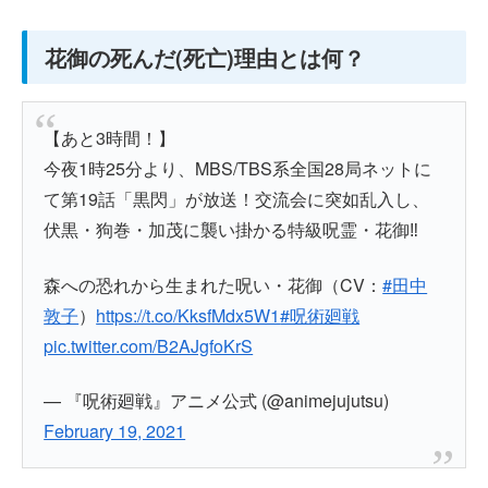
花御の死んだ(死亡)理由とは何？
【あと3時間！】
今夜1時25分より、MBS/TBS系全国28局ネットに
て第19話「黒閃」が放送！交流会に突如乱入し、
伏黒・狗巻・加茂に襲い掛かる特級呪霊・花御‼
森への恐れから生まれた呪い・花御（CV：
#田中
敦子
）
https://t.co/KksfMdx5W1
#呪術廻戦
pic.twitter.com/B2AJgfoKrS
— 『呪術廻戦』アニメ公式 (@animejujutsu)
February 19, 2021