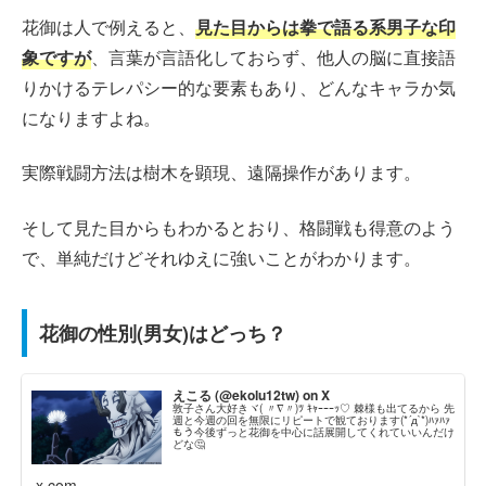
花御は人で例えると、
見た目からは拳で語る系男子な印
象ですが
、言葉が言語化しておらず、他人の脳に直接語
りかけるテレパシー的な要素もあり、どんなキャラか気
になりますよね。
実際戦闘方法は樹木を顕現、遠隔操作があります。
そして見た目からもわかるとおり、格闘戦も得意のよう
で、単純だけどそれゆえに強いことがわかります。
花御の性別(男女)はどっち？
えこる (@ekolu12tw) on X
敦子さん大好きヾ( 〃∇〃)ﾂ ｷｬｰｰｰｯ♡ 棘様も出てるから 先
週と今週の回を無限にリピートで観ております(*´д`*)ﾊｧﾊｧ
もう今後ずっと花御を中心に話展開してくれていいんだけ
どな🤔
x.com