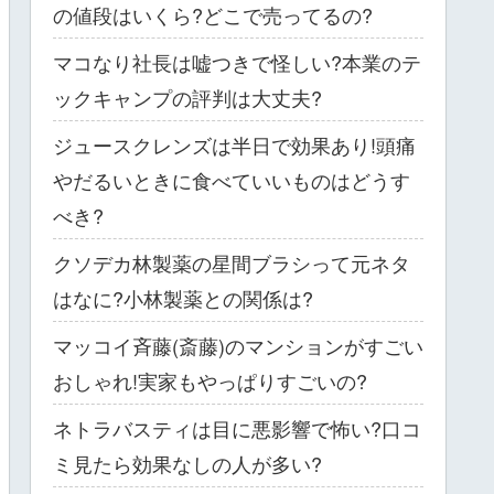
の値段はいくら?どこで売ってるの?
マコなり社長は嘘つきで怪しい?本業のテ
ックキャンプの評判は大丈夫?
ジュースクレンズは半日で効果あり!頭痛
やだるいときに食べていいものはどうす
べき?
クソデカ林製薬の星間ブラシって元ネタ
はなに?小林製薬との関係は?
マッコイ斉藤(斎藤)のマンションがすごい
おしゃれ!実家もやっぱりすごいの?
ネトラバスティは目に悪影響で怖い?口コ
ミ見たら効果なしの人が多い?