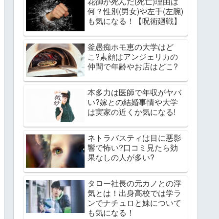
花御が死んだ(死亡)理由は
何？性別(男女)や左手(左腕)
も気になる！【呪術廻戦】
釜愚痴ホモ恵の大学はど
こ?素顔はアンジェリカの
仲間で年齢やお店はどこ?
本多力は医師で年収がヤバ
い?嫁との結婚事情や大学
は実家の近くか気になる!
ネトラバスティは目に悪影
響で怖い?口コミ見たら効
果なしの人が多い?
タロー社長の元カノとの浮
気とは！出身高校では学ラ
ンでナチュロと妹について
も気になる！