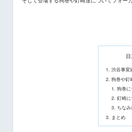
目
渋谷事変
狗巻や釘
狗巻に
釘崎に
ちなみ
まとめ