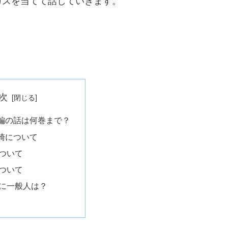
次
編の話は何巻まで？
崎について
ついて
ついて
に一般人は？