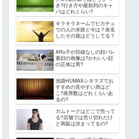
き?行き方や最前列のキャ
パはどれくらい?
キラキラネームでピカチュ
ウの人の末路と今は？改名
したその後はどうしてる？
ARu子が目線なしの顔バレ
素顔の画像は?かわいい顔
の正体は男?
池袋HUMAXシネマズでお
すすめの見やすい席はど
こ?座席数はどれくらいあ
るの?
ガムトークはどこで売って
る?店舗では売り切れだけ
ど再販は決まってるの?