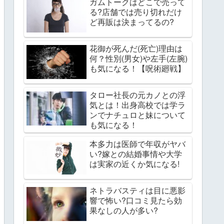
ガムトークはどこで売って
る?店舗では売り切れだけ
ど再販は決まってるの?
花御が死んだ(死亡)理由は
何？性別(男女)や左手(左腕)
も気になる！【呪術廻戦】
タロー社長の元カノとの浮
気とは！出身高校では学ラ
ンでナチュロと妹について
も気になる！
本多力は医師で年収がヤバ
い?嫁との結婚事情や大学
は実家の近くか気になる!
ネトラバスティは目に悪影
響で怖い?口コミ見たら効
果なしの人が多い?