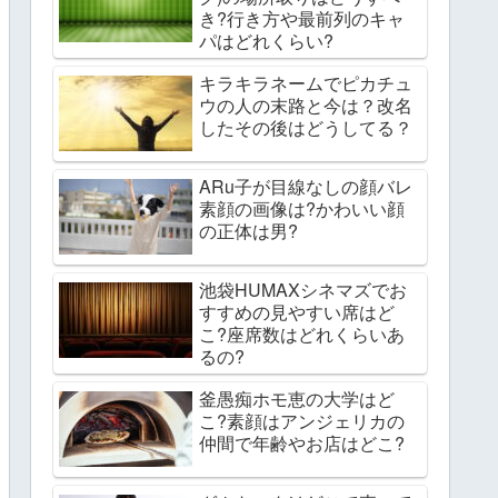
き?行き方や最前列のキャ
パはどれくらい?
キラキラネームでピカチュ
ウの人の末路と今は？改名
したその後はどうしてる？
ARu子が目線なしの顔バレ
素顔の画像は?かわいい顔
の正体は男?
池袋HUMAXシネマズでお
すすめの見やすい席はど
こ?座席数はどれくらいあ
るの?
釜愚痴ホモ恵の大学はど
こ?素顔はアンジェリカの
仲間で年齢やお店はどこ?