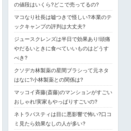
の値段はいくら?どこで売ってるの?
マコなり社長は嘘つきで怪しい?本業のテ
ックキャンプの評判は大丈夫?
ジュースクレンズは半日で効果あり!頭痛
やだるいときに食べていいものはどうす
べき?
クソデカ林製薬の星間ブラシって元ネタ
はなに?小林製薬との関係は?
マッコイ斉藤(斎藤)のマンションがすごい
おしゃれ!実家もやっぱりすごいの?
ネトラバスティは目に悪影響で怖い?口コ
ミ見たら効果なしの人が多い?