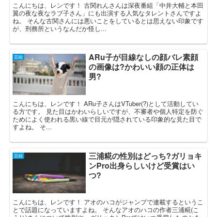
こんにちは、レンです！ 古関れんさんは深夜番組「中井大輔と本田
翼の夜な夜なラブ子さん」にも出演する人気なタレントさんですよ
ね。 そんな古関さんには悪いことをしているとは思えない印象です
が、刑務所というなんだか怪し...
ARu子が目線なしの顔バレ素顔
芸能
の画像は?かわいい顔の正体は
男?
こんにちは、レンです！ ARu子さんはVTuber(?)として活動してい
る方です。 見た目はかわいらしいですが、不審者や個人特定を防ぐ
ためによく使われる黒い線で目元が隠されている印象的な見た目で
すよね。 そ...
三浦糀の性別はどっち?ガリョキ
芸能
ンPro出身らしいけど受賞はい
つ?
こんにちは、レンです！ アオのハコがジャンプで連載するというこ
とで話題になっていますよね。 そんなアオのハコの作者三浦糀(こ