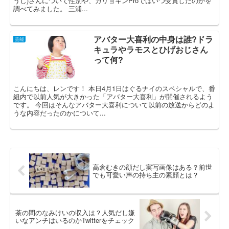
うじ)さんについて性別や、ガリョキンProではいつ受賞したのかを
調べてみました。 三浦...
アバター大喜利の中身は誰?ドラ
芸能
キュラやラモスとひげおじさん
って何?
こんにちは、レンです！ 本日4月1日はぐるナイのスペシャルで、番
組内で以前人気が大きかった「アバター大喜利」が開催されるよう
です。 今回はそんなアバター大喜利について以前の放送からどのよ
うな内容だったのかについて...
高倉むきの顔だし実写画像はある？前世
でも可愛い声の持ち主の素顔とは？
茶の間のなみけいの収入は？人気だし嫌
いなアンチはいるのかTwitterをチェック