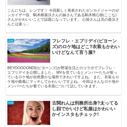
こんにちは、レンです！ 今回新しく発表されたゼンカイジャーのゼ
ンカイザー役、駒木根葵汰さんの妹さんである駒木根心捺(ここな)
さんがかわいいことで話題になっています。 心捺さんは兄の葵汰さ
んとは違っ...
フレフレ・エブリデイ(ビヨーン
芸能
ズ)のロケ地はどこ?衣装もかわい
いけどなんて言う服?
BEYOOOOONDS(ビヨーンズ)が野菜生活とのコラボでフレフレ・
エブリデイを公開しました。 MVを見ているとメンバーたちが歌っ
ているロケ地が自然豊かな場所できれいですよね。 また、衣装もロ
ケ地や曲風にマッチしてかわいいですよね。 今回はそんなロケ地や
メンバーたちが着ている衣装について話していきます。
古関れんは刑務所出身?太ってる
芸能
し顔でかいけど私服はかわいい
かインスタもチェック!