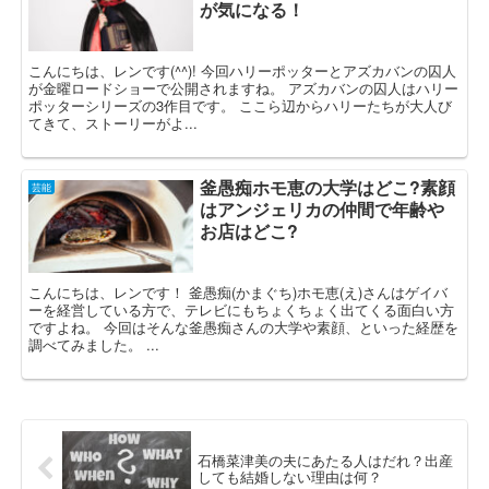
が気になる！
こんにちは、レンです(^^)! 今回ハリーポッターとアズカバンの囚人
が金曜ロードショーで公開されますね。 アズカバンの囚人はハリー
ポッターシリーズの3作目です。 ここら辺からハリーたちが大人び
てきて、ストーリーがよ...
釜愚痴ホモ恵の大学はどこ?素顔
芸能
はアンジェリカの仲間で年齢や
お店はどこ?
こんにちは、レンです！ 釜愚痴(かまぐち)ホモ恵(え)さんはゲイバ
ーを経営している方で、テレビにもちょくちょく出てくる面白い方
ですよね。 今回はそんな釜愚痴さんの大学や素顔、といった経歴を
調べてみました。 ...
石橋菜津美の夫にあたる人はだれ？出産
しても結婚しない理由は何？