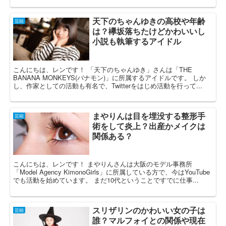
天下のちゃんゆきの高校や年齢
芸能
は？欅坂落ちたけどかわいいし
小説も執筆するアイドル
こんにちは、レンです！ 「天下のちゃんゆき」さんは「THE
BANANA MONKEYS(バナモン)」に所属するアイドルです。 しか
し、作家としての活動も有名で、Twitterをはじめ活動を行って...
まやりんは目を埋没する整形手
芸能
術をして炎上？出産かメイクは
関係ある？
こんにちは、レンです！ まやりんさんは大阪のモデル事務所
「Model Agency KimonoGirls」に所属している方で、今はYouTube
でも活動を始めています。 まだ10代ということですでに仕事...
スリザリンのかわいい女の子は
芸能
誰？マルフォイとの関係や現在