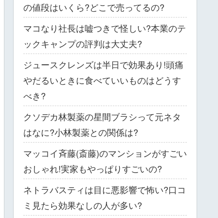
の値段はいくら?どこで売ってるの?
マコなり社長は嘘つきで怪しい?本業のテ
ックキャンプの評判は大丈夫?
ジュースクレンズは半日で効果あり!頭痛
やだるいときに食べていいものはどうす
べき?
クソデカ林製薬の星間ブラシって元ネタ
はなに?小林製薬との関係は?
マッコイ斉藤(斎藤)のマンションがすごい
おしゃれ!実家もやっぱりすごいの?
ネトラバスティは目に悪影響で怖い?口コ
ミ見たら効果なしの人が多い?