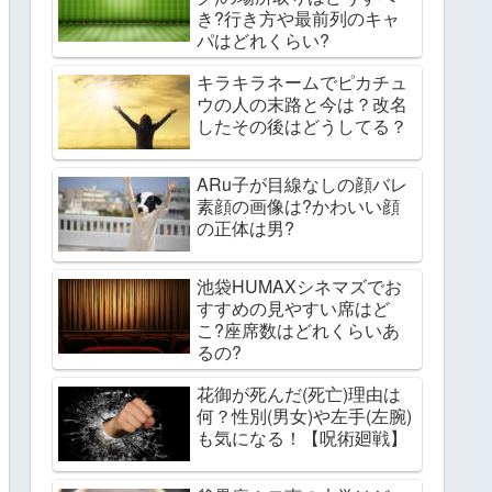
き?行き方や最前列のキャ
パはどれくらい?
キラキラネームでピカチュ
ウの人の末路と今は？改名
したその後はどうしてる？
ARu子が目線なしの顔バレ
素顔の画像は?かわいい顔
の正体は男?
池袋HUMAXシネマズでお
すすめの見やすい席はど
こ?座席数はどれくらいあ
るの?
花御が死んだ(死亡)理由は
何？性別(男女)や左手(左腕)
も気になる！【呪術廻戦】