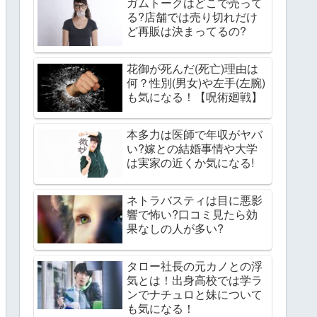
ガムトークはどこで売って
る?店舗では売り切れだけ
ど再販は決まってるの?
花御が死んだ(死亡)理由は
何？性別(男女)や左手(左腕)
も気になる！【呪術廻戦】
本多力は医師で年収がヤバ
い?嫁との結婚事情や大学
は実家の近くか気になる!
ネトラバスティは目に悪影
響で怖い?口コミ見たら効
果なしの人が多い?
タロー社長の元カノとの浮
気とは！出身高校では学ラ
ンでナチュロと妹について
も気になる！