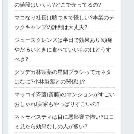
の値段はいくら?どこで売ってるの?
マコなり社長は嘘つきで怪しい?本業のテ
ックキャンプの評判は大丈夫?
ジュースクレンズは半日で効果あり!頭痛
やだるいときに食べていいものはどうす
べき?
クソデカ林製薬の星間ブラシって元ネタ
はなに?小林製薬との関係は?
マッコイ斉藤(斎藤)のマンションがすごい
おしゃれ!実家もやっぱりすごいの?
ネトラバスティは目に悪影響で怖い?口コ
ミ見たら効果なしの人が多い?