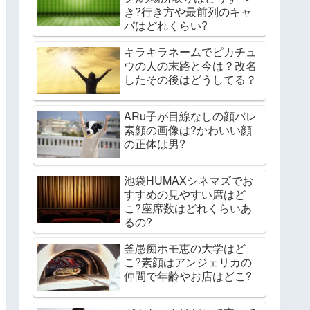
き?行き方や最前列のキャ
パはどれくらい?
キラキラネームでピカチュ
ウの人の末路と今は？改名
したその後はどうしてる？
ARu子が目線なしの顔バレ
素顔の画像は?かわいい顔
の正体は男?
池袋HUMAXシネマズでお
すすめの見やすい席はど
こ?座席数はどれくらいあ
るの?
釜愚痴ホモ恵の大学はど
こ?素顔はアンジェリカの
仲間で年齢やお店はどこ?