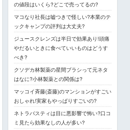
の値段はいくら?どこで売ってるの?
マコなり社長は嘘つきで怪しい?本業のテ
ックキャンプの評判は大丈夫?
ジュースクレンズは半日で効果あり!頭痛
やだるいときに食べていいものはどうす
べき?
クソデカ林製薬の星間ブラシって元ネタ
はなに?小林製薬との関係は?
マッコイ斉藤(斎藤)のマンションがすごい
おしゃれ!実家もやっぱりすごいの?
ネトラバスティは目に悪影響で怖い?口コ
ミ見たら効果なしの人が多い?