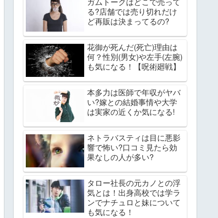
ガムトークはどこで売って
る?店舗では売り切れだけ
ど再販は決まってるの?
花御が死んだ(死亡)理由は
何？性別(男女)や左手(左腕)
も気になる！【呪術廻戦】
本多力は医師で年収がヤバ
い?嫁との結婚事情や大学
は実家の近くか気になる!
ネトラバスティは目に悪影
響で怖い?口コミ見たら効
果なしの人が多い?
タロー社長の元カノとの浮
気とは！出身高校では学ラ
ンでナチュロと妹について
も気になる！