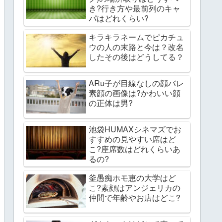
き?行き方や最前列のキャ
パはどれくらい?
キラキラネームでピカチュ
ウの人の末路と今は？改名
したその後はどうしてる？
ARu子が目線なしの顔バレ
素顔の画像は?かわいい顔
の正体は男?
池袋HUMAXシネマズでお
すすめの見やすい席はど
こ?座席数はどれくらいあ
るの?
釜愚痴ホモ恵の大学はど
こ?素顔はアンジェリカの
仲間で年齢やお店はどこ?