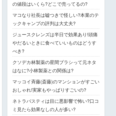
の値段はいくら?どこで売ってるの?
マコなり社長は嘘つきで怪しい?本業のテ
ックキャンプの評判は大丈夫?
ジュースクレンズは半日で効果あり!頭痛
やだるいときに食べていいものはどうす
べき?
クソデカ林製薬の星間ブラシって元ネタ
はなに?小林製薬との関係は?
マッコイ斉藤(斎藤)のマンションがすごい
おしゃれ!実家もやっぱりすごいの?
ネトラバスティは目に悪影響で怖い?口コ
ミ見たら効果なしの人が多い?