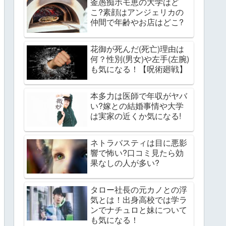
釜愚痴ホモ恵の大学はど
こ?素顔はアンジェリカの
仲間で年齢やお店はどこ?
花御が死んだ(死亡)理由は
何？性別(男女)や左手(左腕)
も気になる！【呪術廻戦】
本多力は医師で年収がヤバ
い?嫁との結婚事情や大学
は実家の近くか気になる!
ネトラバスティは目に悪影
響で怖い?口コミ見たら効
果なしの人が多い?
タロー社長の元カノとの浮
気とは！出身高校では学ラ
ンでナチュロと妹について
も気になる！