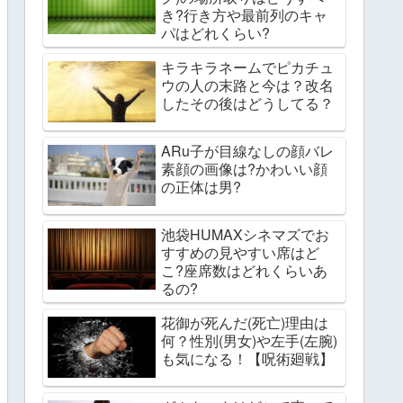
き?行き方や最前列のキャ
パはどれくらい?
キラキラネームでピカチュ
ウの人の末路と今は？改名
したその後はどうしてる？
ARu子が目線なしの顔バレ
素顔の画像は?かわいい顔
の正体は男?
池袋HUMAXシネマズでお
すすめの見やすい席はど
こ?座席数はどれくらいあ
るの?
花御が死んだ(死亡)理由は
何？性別(男女)や左手(左腕)
も気になる！【呪術廻戦】