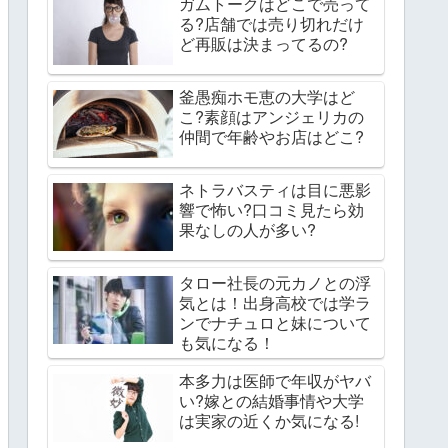
ガムトークはどこで売って
る?店舗では売り切れだけ
ど再販は決まってるの?
釜愚痴ホモ恵の大学はど
こ?素顔はアンジェリカの
仲間で年齢やお店はどこ?
ネトラバスティは目に悪影
響で怖い?口コミ見たら効
果なしの人が多い?
タロー社長の元カノとの浮
気とは！出身高校では学ラ
ンでナチュロと妹について
も気になる！
本多力は医師で年収がヤバ
い?嫁との結婚事情や大学
は実家の近くか気になる!