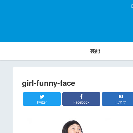
芸能
girl-funny-face
Twitter
Facebook
はてブ