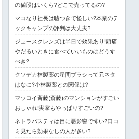
の値段はいくら?どこで売ってるの?
マコなり社長は嘘つきで怪しい?本業のテ
ックキャンプの評判は大丈夫?
ジュースクレンズは半日で効果あり!頭痛
やだるいときに食べていいものはどうす
べき?
クソデカ林製薬の星間ブラシって元ネタ
はなに?小林製薬との関係は?
マッコイ斉藤(斎藤)のマンションがすごい
おしゃれ!実家もやっぱりすごいの?
ネトラバスティは目に悪影響で怖い?口コ
ミ見たら効果なしの人が多い?