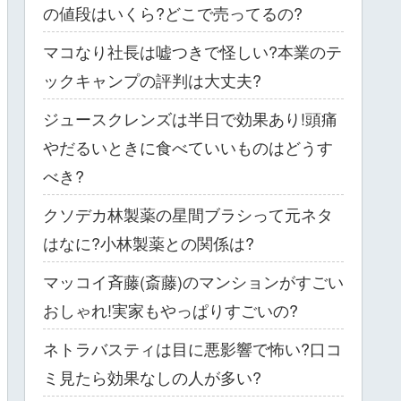
の値段はいくら?どこで売ってるの?
マコなり社長は嘘つきで怪しい?本業のテ
ックキャンプの評判は大丈夫?
ジュースクレンズは半日で効果あり!頭痛
やだるいときに食べていいものはどうす
べき?
クソデカ林製薬の星間ブラシって元ネタ
はなに?小林製薬との関係は?
マッコイ斉藤(斎藤)のマンションがすごい
おしゃれ!実家もやっぱりすごいの?
ネトラバスティは目に悪影響で怖い?口コ
ミ見たら効果なしの人が多い?