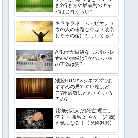
き?行き方や最前列のキャ
パはどれくらい?
キラキラネームでピカチュ
ウの人の末路と今は？改名
したその後はどうしてる？
ARu子が目線なしの顔バレ
素顔の画像は?かわいい顔
の正体は男?
池袋HUMAXシネマズでお
すすめの見やすい席はど
こ?座席数はどれくらいあ
るの?
花御が死んだ(死亡)理由は
何？性別(男女)や左手(左腕)
も気になる！【呪術廻戦】