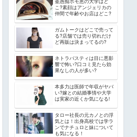
釜愚痴ホモ恵の大学はど
こ?素顔はアンジェリカの
仲間で年齢やお店はどこ?
ガムトークはどこで売って
る?店舗では売り切れだけ
ど再販は決まってるの?
ネトラバスティは目に悪影
響で怖い?口コミ見たら効
果なしの人が多い?
本多力は医師で年収がヤバ
い?嫁との結婚事情や大学
は実家の近くか気になる!
タロー社長の元カノとの浮
気とは！出身高校では学ラ
ンでナチュロと妹について
も気になる！