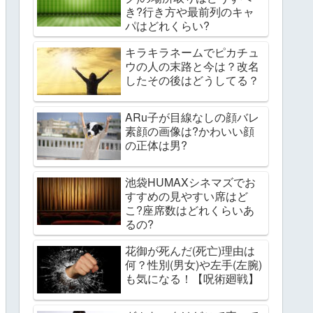
き?行き方や最前列のキャ
パはどれくらい?
キラキラネームでピカチュ
ウの人の末路と今は？改名
したその後はどうしてる？
ARu子が目線なしの顔バレ
素顔の画像は?かわいい顔
の正体は男?
池袋HUMAXシネマズでお
すすめの見やすい席はど
こ?座席数はどれくらいあ
るの?
花御が死んだ(死亡)理由は
何？性別(男女)や左手(左腕)
も気になる！【呪術廻戦】