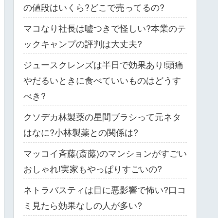
の値段はいくら?どこで売ってるの?
マコなり社長は嘘つきで怪しい?本業のテ
ックキャンプの評判は大丈夫?
ジュースクレンズは半日で効果あり!頭痛
やだるいときに食べていいものはどうす
べき?
クソデカ林製薬の星間ブラシって元ネタ
はなに?小林製薬との関係は?
マッコイ斉藤(斎藤)のマンションがすごい
おしゃれ!実家もやっぱりすごいの?
ネトラバスティは目に悪影響で怖い?口コ
ミ見たら効果なしの人が多い?