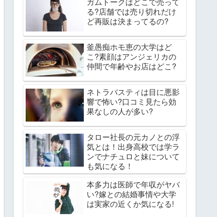
ガムトークはどこで売って
る?店舗では売り切れだけ
ど再販は決まってるの?
釜愚痴ホモ恵の大学はど
こ?素顔はアンジェリカの
仲間で年齢やお店はどこ?
ネトラバスティは目に悪影
響で怖い?口コミ見たら効
果なしの人が多い?
タロー社長の元カノとの浮
気とは！出身高校では学ラ
ンでナチュロと妹について
も気になる！
本多力は医師で年収がヤバ
い?嫁との結婚事情や大学
は実家の近くか気になる!