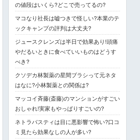
の値段はいくら?どこで売ってるの?
マコなり社長は嘘つきで怪しい?本業のテ
ックキャンプの評判は大丈夫?
ジュースクレンズは半日で効果あり!頭痛
やだるいときに食べていいものはどうす
べき?
クソデカ林製薬の星間ブラシって元ネタ
はなに?小林製薬との関係は?
マッコイ斉藤(斎藤)のマンションがすごい
おしゃれ!実家もやっぱりすごいの?
ネトラバスティは目に悪影響で怖い?口コ
ミ見たら効果なしの人が多い?