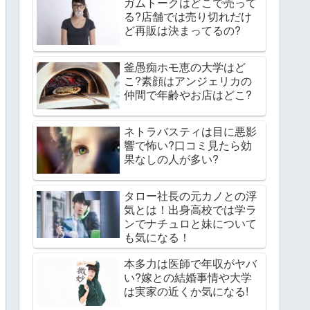
ガムトークはどこで売って
る?店舗では売り切れだけ
ど再販は決まってるの?
釜愚痴ホモ恵の大学はど
こ?素顔はアンジェリカの
仲間で年齢やお店はどこ?
ネトラバスティは目に悪影
響で怖い?口コミ見たら効
果なしの人が多い?
タロー社長の元カノとの浮
気とは！出身高校では学ラ
ンでナチュロと妹について
も気になる！
本多力は医師で年収がヤバ
い?嫁との結婚事情や大学
は実家の近くか気になる!