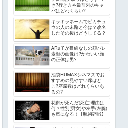
き?行き方や最前列のキャ
パはどれくらい?
キラキラネームでピカチュ
ウの人の末路と今は？改名
したその後はどうしてる？
ARu子が目線なしの顔バレ
素顔の画像は?かわいい顔
の正体は男?
池袋HUMAXシネマズでお
すすめの見やすい席はど
こ?座席数はどれくらいあ
るの?
花御が死んだ(死亡)理由は
何？性別(男女)や左手(左腕)
も気になる！【呪術廻戦】