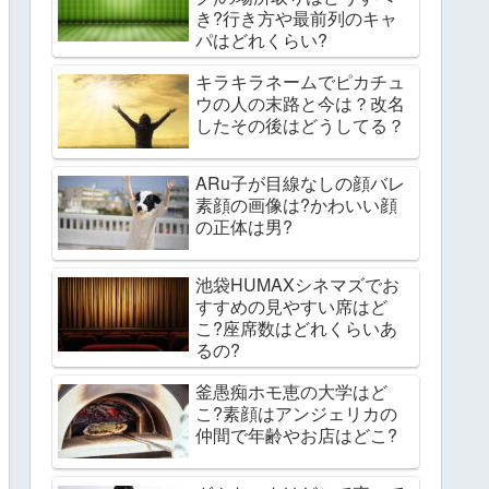
き?行き方や最前列のキャ
パはどれくらい?
キラキラネームでピカチュ
ウの人の末路と今は？改名
したその後はどうしてる？
ARu子が目線なしの顔バレ
素顔の画像は?かわいい顔
の正体は男?
池袋HUMAXシネマズでお
すすめの見やすい席はど
こ?座席数はどれくらいあ
るの?
釜愚痴ホモ恵の大学はど
こ?素顔はアンジェリカの
仲間で年齢やお店はどこ?