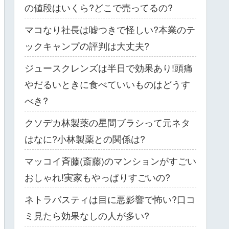
の値段はいくら?どこで売ってるの?
マコなり社長は嘘つきで怪しい?本業のテ
ックキャンプの評判は大丈夫?
ジュースクレンズは半日で効果あり!頭痛
やだるいときに食べていいものはどうす
べき?
クソデカ林製薬の星間ブラシって元ネタ
はなに?小林製薬との関係は?
マッコイ斉藤(斎藤)のマンションがすごい
おしゃれ!実家もやっぱりすごいの?
ネトラバスティは目に悪影響で怖い?口コ
ミ見たら効果なしの人が多い?