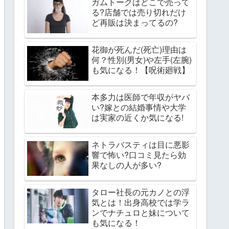
ガムトークはどこで売って
る?店舗では売り切れだけ
ど再販は決まってるの?
花御が死んだ(死亡)理由は
何？性別(男女)や左手(左腕)
も気になる！【呪術廻戦】
本多力は医師で年収がヤバ
い?嫁との結婚事情や大学
は実家の近くか気になる!
ネトラバスティは目に悪影
響で怖い?口コミ見たら効
果なしの人が多い?
タロー社長の元カノとの浮
気とは！出身高校では学ラ
ンでナチュロと妹について
も気になる！