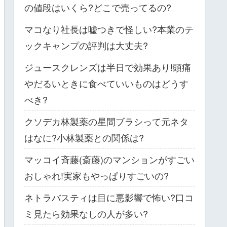
の値段はいくら?どこで売ってるの?
マコなり社長は嘘つきで怪しい?本業のテ
ックキャンプの評判は大丈夫?
ジュースクレンズは半日で効果あり!頭痛
やだるいときに食べていいものはどうす
べき?
クソデカ林製薬の星間ブラシって元ネタ
はなに?小林製薬との関係は?
マッコイ斉藤(斎藤)のマンションがすごい
おしゃれ!実家もやっぱりすごいの?
ネトラバスティは目に悪影響で怖い?口コ
ミ見たら効果なしの人が多い?