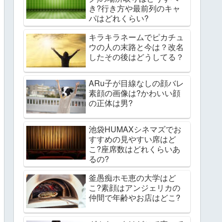
き?行き方や最前列のキャ
パはどれくらい?
キラキラネームでピカチュ
ウの人の末路と今は？改名
したその後はどうしてる？
ARu子が目線なしの顔バレ
素顔の画像は?かわいい顔
の正体は男?
池袋HUMAXシネマズでお
すすめの見やすい席はど
こ?座席数はどれくらいあ
るの?
釜愚痴ホモ恵の大学はど
こ?素顔はアンジェリカの
仲間で年齢やお店はどこ?