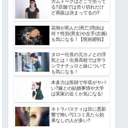
ガムトークはどこで売って
る?店舗では売り切れだけ
ど再販は決まってるの?
花御が死んだ(死亡)理由は
何？性別(男女)や左手(左腕)
も気になる！【呪術廻戦】
タロー社長の元カノとの浮
気とは！出身高校では学ラ
ンでナチュロと妹について
も気になる！
本多力は医師で年収がヤバ
い?嫁との結婚事情や大学
は実家の近くか気になる!
ネトラバスティは目に悪影
響で怖い?口コミ見たら効
果なしの人が多い?