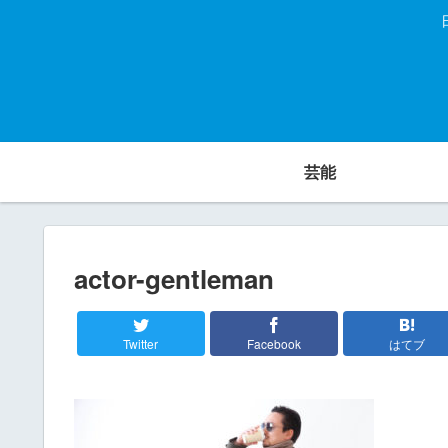
芸能
actor-gentleman
Twitter
Facebook
はてブ