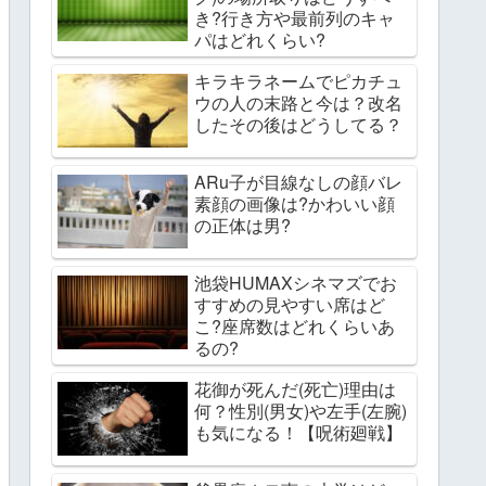
き?行き方や最前列のキャ
パはどれくらい?
キラキラネームでピカチュ
ウの人の末路と今は？改名
したその後はどうしてる？
ARu子が目線なしの顔バレ
素顔の画像は?かわいい顔
の正体は男?
池袋HUMAXシネマズでお
すすめの見やすい席はど
こ?座席数はどれくらいあ
るの?
花御が死んだ(死亡)理由は
何？性別(男女)や左手(左腕)
も気になる！【呪術廻戦】