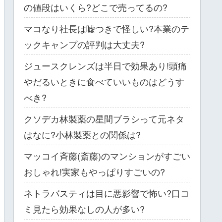
の値段はいくら?どこで売ってるの?
マコなり社長は嘘つきで怪しい?本業のテ
ックキャンプの評判は大丈夫?
ジュースクレンズは半日で効果あり!頭痛
やだるいときに食べていいものはどうす
べき?
クソデカ林製薬の星間ブラシって元ネタ
はなに?小林製薬との関係は?
マッコイ斉藤(斎藤)のマンションがすごい
おしゃれ!実家もやっぱりすごいの?
ネトラバスティは目に悪影響で怖い?口コ
ミ見たら効果なしの人が多い?