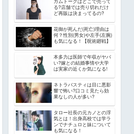
ガムトークはどこで売って
る?店舗では売り切れだけ
ど再販は決まってるの?
花御が死んだ(死亡)理由は
何？性別(男女)や左手(左腕)
も気になる！【呪術廻戦】
本多力は医師で年収がヤバ
い?嫁との結婚事情や大学
は実家の近くか気になる!
ネトラバスティは目に悪影
響で怖い?口コミ見たら効
果なしの人が多い?
タロー社長の元カノとの浮
気とは！出身高校では学ラ
ンでナチュロと妹について
も気になる！