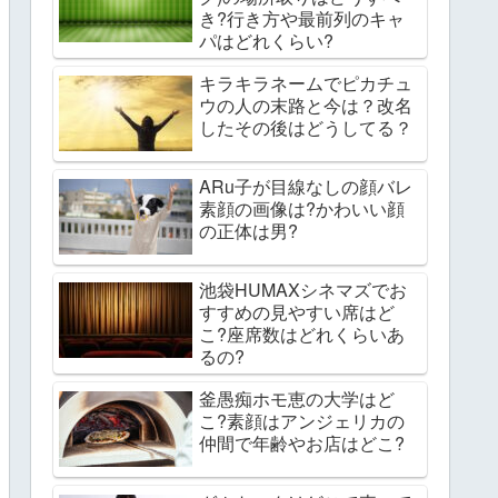
き?行き方や最前列のキャ
パはどれくらい?
キラキラネームでピカチュ
ウの人の末路と今は？改名
したその後はどうしてる？
ARu子が目線なしの顔バレ
素顔の画像は?かわいい顔
の正体は男?
池袋HUMAXシネマズでお
すすめの見やすい席はど
こ?座席数はどれくらいあ
るの?
釜愚痴ホモ恵の大学はど
こ?素顔はアンジェリカの
仲間で年齢やお店はどこ?