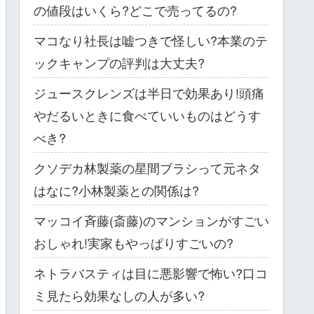
の値段はいくら?どこで売ってるの?
マコなり社長は嘘つきで怪しい?本業のテ
ックキャンプの評判は大丈夫?
ジュースクレンズは半日で効果あり!頭痛
やだるいときに食べていいものはどうす
べき?
クソデカ林製薬の星間ブラシって元ネタ
はなに?小林製薬との関係は?
マッコイ斉藤(斎藤)のマンションがすごい
おしゃれ!実家もやっぱりすごいの?
ネトラバスティは目に悪影響で怖い?口コ
ミ見たら効果なしの人が多い?