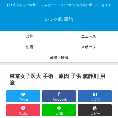
日々変化するご時世にいろんなニュースについて無作為に綴っていきます
レンの図書館
芸能
ニュース
生活
スポーツ
政治・経済
東京女子医大 手術 原因 子供 鎮静剤 用
途
Twitter
Facebook
はてブ
Pocket
LINE
コピー