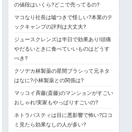
の値段はいくら?どこで売ってるの?
マコなり社長は嘘つきで怪しい?本業のテ
ックキャンプの評判は大丈夫?
ジュースクレンズは半日で効果あり!頭痛
やだるいときに食べていいものはどうす
べき?
クソデカ林製薬の星間ブラシって元ネタ
はなに?小林製薬との関係は?
マッコイ斉藤(斎藤)のマンションがすごい
おしゃれ!実家もやっぱりすごいの?
ネトラバスティは目に悪影響で怖い?口コ
ミ見たら効果なしの人が多い?