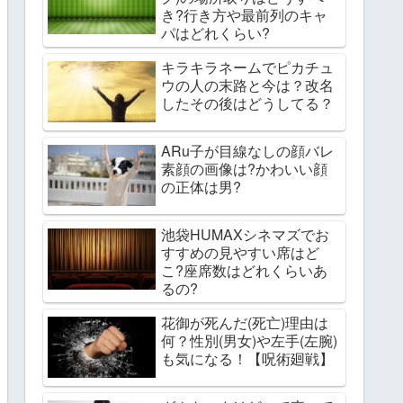
き?行き方や最前列のキャ
パはどれくらい?
キラキラネームでピカチュ
ウの人の末路と今は？改名
したその後はどうしてる？
ARu子が目線なしの顔バレ
素顔の画像は?かわいい顔
の正体は男?
池袋HUMAXシネマズでお
すすめの見やすい席はど
こ?座席数はどれくらいあ
るの?
花御が死んだ(死亡)理由は
何？性別(男女)や左手(左腕)
も気になる！【呪術廻戦】