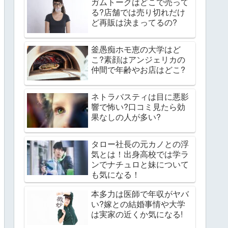
ガムトークはどこで売って
る?店舗では売り切れだけ
ど再販は決まってるの?
釜愚痴ホモ恵の大学はど
こ?素顔はアンジェリカの
仲間で年齢やお店はどこ?
ネトラバスティは目に悪影
響で怖い?口コミ見たら効
果なしの人が多い?
タロー社長の元カノとの浮
気とは！出身高校では学ラ
ンでナチュロと妹について
も気になる！
本多力は医師で年収がヤバ
い?嫁との結婚事情や大学
は実家の近くか気になる!