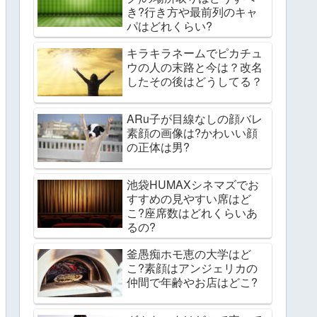
き?行き方や最前列のキャ
パはどれくらい?
キラキラネームでピカチュ
ウの人の末路と今は？改名
したその後はどうしてる？
ARu子が目線なしの顔バレ
素顔の画像は?かわいい顔
の正体は男?
池袋HUMAXシネマズでお
すすめの見やすい席はど
こ?座席数はどれくらいあ
るの?
釜愚痴ホモ恵の大学はど
こ?素顔はアンジェリカの
仲間で年齢やお店はどこ?