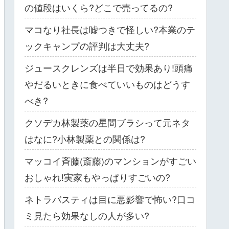
の値段はいくら?どこで売ってるの?
マコなり社長は嘘つきで怪しい?本業のテ
ックキャンプの評判は大丈夫?
ジュースクレンズは半日で効果あり!頭痛
やだるいときに食べていいものはどうす
べき?
クソデカ林製薬の星間ブラシって元ネタ
はなに?小林製薬との関係は?
マッコイ斉藤(斎藤)のマンションがすごい
おしゃれ!実家もやっぱりすごいの?
ネトラバスティは目に悪影響で怖い?口コ
ミ見たら効果なしの人が多い?