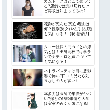
ガムトークはどこで売って
る?店舗では売り切れだけ
ど再販は決まってるの?
花御が死んだ(死亡)理由は
何？性別(男女)や左手(左腕)
も気になる！【呪術廻戦】
タロー社長の元カノとの浮
気とは！出身高校では学ラ
ンでナチュロと妹について
も気になる！
ネトラバスティは目に悪影
響で怖い?口コミ見たら効
果なしの人が多い?
本多力は医師で年収がヤバ
い?嫁との結婚事情や大学
は実家の近くか気になる!