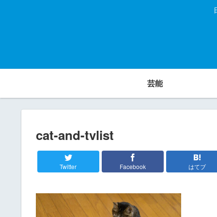
芸能
cat-and-tvlist
Twitter
Facebook
はてブ