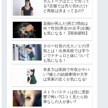
ガムトークはどこで売って
る?店舗では売り切れだけ
ど再販は決まってるの?
花御が死んだ(死亡)理由は
何？性別(男女)や左手(左腕)
も気になる！【呪術廻戦】
タロー社長の元カノとの浮
気とは！出身高校では学ラ
ンでナチュロと妹について
も気になる！
本多力は医師で年収がヤバ
い?嫁との結婚事情や大学
は実家の近くか気になる!
ネトラバスティは目に悪影
響で怖い?口コミ見たら効
果なしの人が多い?