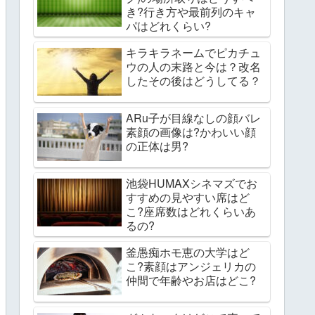
き?行き方や最前列のキャ
パはどれくらい?
キラキラネームでピカチュ
ウの人の末路と今は？改名
したその後はどうしてる？
ARu子が目線なしの顔バレ
素顔の画像は?かわいい顔
の正体は男?
池袋HUMAXシネマズでお
すすめの見やすい席はど
こ?座席数はどれくらいあ
るの?
釜愚痴ホモ恵の大学はど
こ?素顔はアンジェリカの
仲間で年齢やお店はどこ?