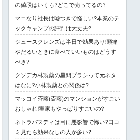
の値段はいくら?どこで売ってるの?
マコなり社長は嘘つきで怪しい?本業のテ
ックキャンプの評判は大丈夫?
ジュースクレンズは半日で効果あり!頭痛
やだるいときに食べていいものはどうす
べき?
クソデカ林製薬の星間ブラシって元ネタ
はなに?小林製薬との関係は?
マッコイ斉藤(斎藤)のマンションがすごい
おしゃれ!実家もやっぱりすごいの?
ネトラバスティは目に悪影響で怖い?口コ
ミ見たら効果なしの人が多い?