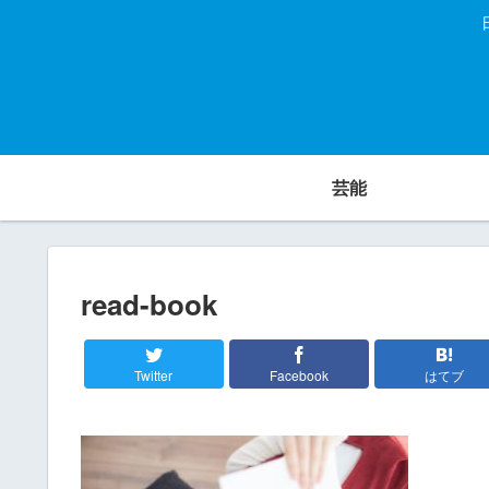
芸能
read-book
Twitter
Facebook
はてブ