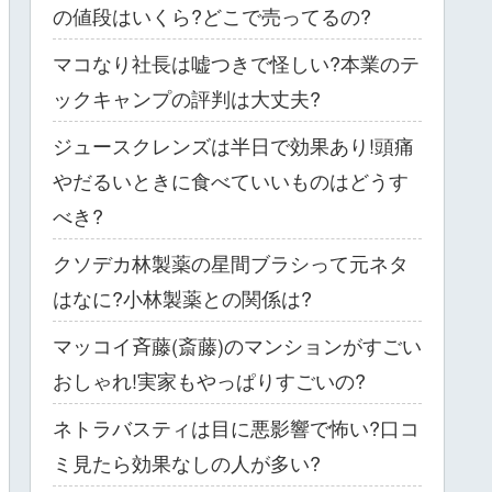
の値段はいくら?どこで売ってるの?
マコなり社長は嘘つきで怪しい?本業のテ
ックキャンプの評判は大丈夫?
ジュースクレンズは半日で効果あり!頭痛
やだるいときに食べていいものはどうす
べき?
クソデカ林製薬の星間ブラシって元ネタ
はなに?小林製薬との関係は?
マッコイ斉藤(斎藤)のマンションがすごい
おしゃれ!実家もやっぱりすごいの?
ネトラバスティは目に悪影響で怖い?口コ
ミ見たら効果なしの人が多い?