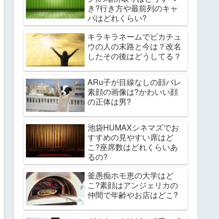
き?行き方や最前列のキャ
パはどれくらい?
キラキラネームでピカチュ
ウの人の末路と今は？改名
したその後はどうしてる？
ARu子が目線なしの顔バレ
素顔の画像は?かわいい顔
の正体は男?
池袋HUMAXシネマズでお
すすめの見やすい席はど
こ?座席数はどれくらいあ
るの?
釜愚痴ホモ恵の大学はど
こ?素顔はアンジェリカの
仲間で年齢やお店はどこ?