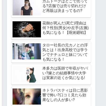
ガムトークはどこで売って
る?店舗では売り切れだけ
ど再販は決まってるの?
花御が死んだ(死亡)理由は
何？性別(男女)や左手(左腕)
も気になる！【呪術廻戦】
タロー社長の元カノとの浮
気とは！出身高校では学ラ
ンでナチュロと妹について
も気になる！
本多力は医師で年収がヤバ
い?嫁との結婚事情や大学
は実家の近くか気になる!
ネトラバスティは目に悪影
響で怖い?口コミ見たら効
果なしの人が多い?